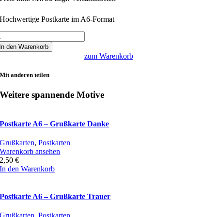
Hochwertige Postkarte im A6-Format
ostkarte
6
In den Warenkorb
zum Warenkorb
rier
onstantin-
Mit anderen teilen
asilika
2
Weitere spannende Motive
enge
Postkarte A6 – Grußkarte Danke
Grußkarten
,
Postkarten
Warenkorb ansehen
2,50
€
In den Warenkorb
Postkarte A6 – Grußkarte Trauer
Grußkarten
,
Postkarten