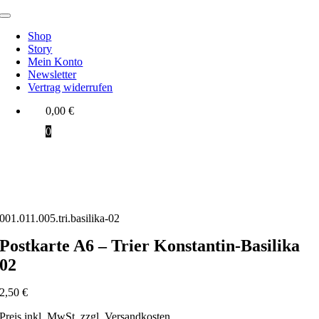
Zum
Toggle
Inhalt
Navigation
Shop
springen
Story
Mein Konto
Newsletter
Vertrag widerrufen
0,00
€
0
001.011.005.tri.basilika-02
Postkarte A6 – Trier Konstantin-Basilika
02
2,50
€
Preis inkl. MwSt. zzgl. Versandkosten