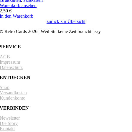
Grußkarten
,
Postkarten
Warenkorb ansehen
2,50
€
In den Warenkorb
zurück zur Übersicht
©
Retro Cards 2026 | Weil Stil keine Zeit braucht | say
hello@retro-
cards.com
SERVICE
AGB
Impressum
Datenschutz
ENTDECKEN
Shop
Versandkosten
Kundenkonto
VERBINDEN
Newsletter
Die Story
Kontakt