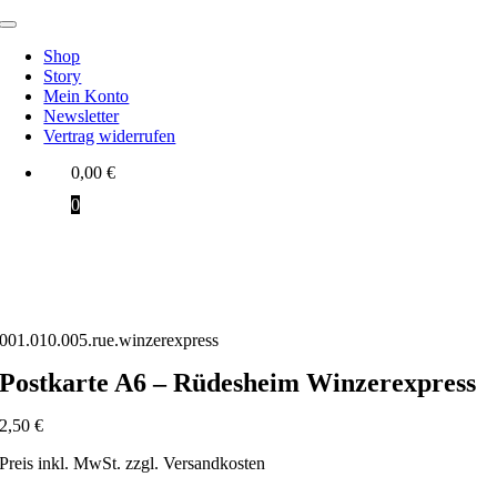
Zum
Toggle
Inhalt
Navigation
Shop
springen
Story
Mein Konto
Newsletter
Vertrag widerrufen
0,00
€
0
001.010.005.rue.winzerexpress
Postkarte A6 – Rüdesheim Winzerexpress
2,50
€
Preis inkl. MwSt. zzgl. Versandkosten