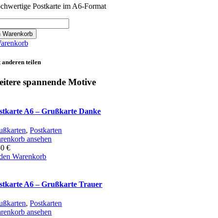
chwertige Postkarte im A6-Format
rte
n Warenkorb
arenkorb
heim
 anderen teilen
els
itere spannende Motive
stkarte A6 – Grußkarte Danke
ußkarten
,
Postkarten
renkorb ansehen
50
€
 den Warenkorb
stkarte A6 – Grußkarte Trauer
ußkarten
,
Postkarten
renkorb ansehen