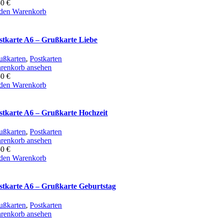
50
€
 den Warenkorb
stkarte A6 – Grußkarte Liebe
ußkarten
,
Postkarten
renkorb ansehen
50
€
 den Warenkorb
stkarte A6 – Grußkarte Hochzeit
ußkarten
,
Postkarten
renkorb ansehen
50
€
 den Warenkorb
stkarte A6 – Grußkarte Geburtstag
ußkarten
,
Postkarten
renkorb ansehen