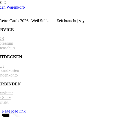
50
€
 den Warenkorb
Retro Cards 2026 | Weil Stil keine Zeit braucht | say
hello@retro-cards
ERVICE
GB
pressum
tenschutz
NTDECKEN
op
rsandkosten
ndenkonto
ERBINDEN
wsletter
e Story
ntakt
Page load link