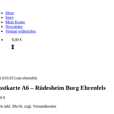
Zum
oggle
Inhalt
avigation
Shop
springen
Story
Mein Konto
Newsletter
Vertrag widerrufen
0,00
€
0
1.010.015.rue.ehrenfels
ostkarte A6 – Rüdesheim Burg Ehrenfels
50
€
eis inkl. MwSt. zzgl. Versandkosten