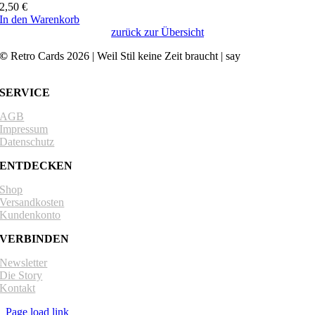
2,50
€
In den Warenkorb
zurück zur Übersicht
©
Retro Cards 2026 | Weil Stil keine Zeit braucht | say
hello@retro-
cards.com
SERVICE
AGB
Impressum
Datenschutz
ENTDECKEN
Shop
Versandkosten
Kundenkonto
VERBINDEN
Newsletter
Die Story
Kontakt
Page load link