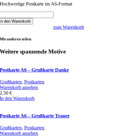
Hochwertige Postkarte im A6-Format
ostkarte
6
In den Warenkorb
zum Warenkorb
heinturm
n
Mit anderen teilen
üsseldorf
enge
Weitere spannende Motive
Postkarte A6 – Grußkarte Danke
Grußkarten
,
Postkarten
Warenkorb ansehen
2,50
€
In den Warenkorb
Postkarte A6 – Grußkarte Trauer
Grußkarten
,
Postkarten
Warenkorb ansehen