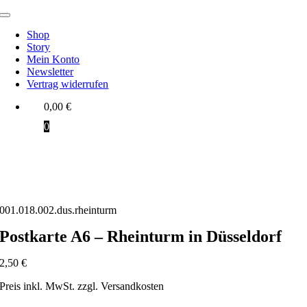
Zum
Toggle
Inhalt
Navigation
Shop
springen
Story
Mein Konto
Newsletter
Vertrag widerrufen
0,00
€
0
001.018.002.dus.rheinturm
Postkarte A6 – Rheinturm in Düsseldorf
2,50
€
Preis inkl. MwSt. zzgl. Versandkosten