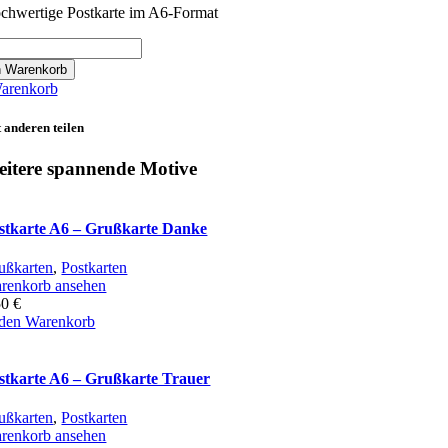
chwertige Postkarte im A6-Format
rte
n Warenkorb
arenkorb
a
 anderen teilen
anz
itere spannende Motive
see
stkarte A6 – Grußkarte Danke
ußkarten
,
Postkarten
renkorb ansehen
50
€
 den Warenkorb
stkarte A6 – Grußkarte Trauer
ußkarten
,
Postkarten
renkorb ansehen