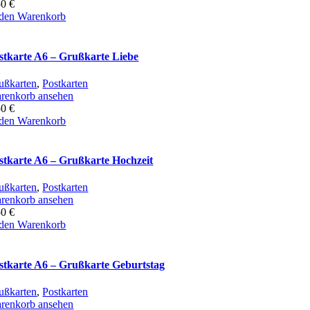
50
€
 den Warenkorb
stkarte A6 – Grußkarte Liebe
ußkarten
,
Postkarten
renkorb ansehen
50
€
 den Warenkorb
stkarte A6 – Grußkarte Hochzeit
ußkarten
,
Postkarten
renkorb ansehen
50
€
 den Warenkorb
stkarte A6 – Grußkarte Geburtstag
ußkarten
,
Postkarten
renkorb ansehen