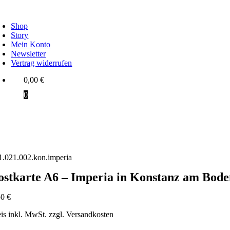
Zum
oggle
Inhalt
avigation
Shop
springen
Story
Mein Konto
Newsletter
Vertrag widerrufen
0,00
€
0
1.021.002.kon.imperia
ostkarte A6 – Imperia in Konstanz am Bode
50
€
eis inkl. MwSt. zzgl. Versandkosten