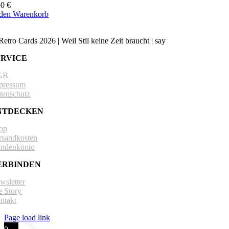
50
€
 den Warenkorb
Retro Cards 2026 | Weil Stil keine Zeit braucht | say
hello@retro-cards
ERVICE
GB
pressum
tenschutz
NTDECKEN
op
rsandkosten
ndenkonto
ERBINDEN
wsletter
e Story
ntakt
Page load link