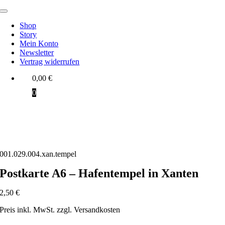
Zum
Toggle
Inhalt
Navigation
Shop
springen
Story
Mein Konto
Newsletter
Vertrag widerrufen
0,00
€
0
001.029.004.xan.tempel
Postkarte A6 – Hafentempel in Xanten
2,50
€
Preis inkl. MwSt. zzgl. Versandkosten