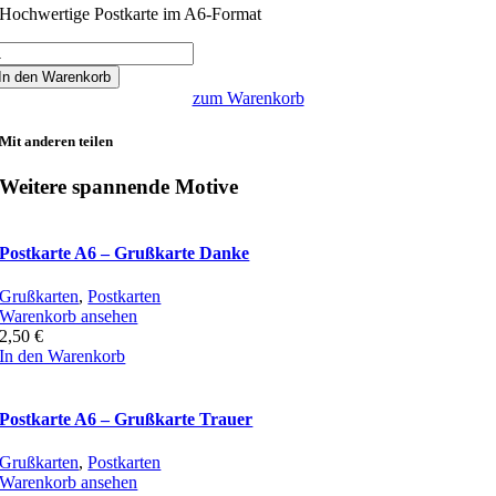
Hochwertige Postkarte im A6-Format
ostkarte
6
In den Warenkorb
zum Warenkorb
afentempel
n
Mit anderen teilen
anten
enge
Weitere spannende Motive
Postkarte A6 – Grußkarte Danke
Grußkarten
,
Postkarten
Warenkorb ansehen
2,50
€
In den Warenkorb
Postkarte A6 – Grußkarte Trauer
Grußkarten
,
Postkarten
Warenkorb ansehen