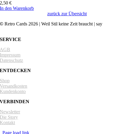
2,50
€
In den Warenkorb
zurück zur Übersicht
©
Retro Cards 2026 | Weil Stil keine Zeit braucht | say
hello@retro-
cards.com
SERVICE
AGB
Impressum
Datenschutz
ENTDECKEN
Shop
Versandkosten
Kundenkonto
VERBINDEN
Newsletter
Die Story
Kontakt
Page load link